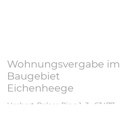
Wohnungsvergabe im
Baugebiet
Eichenheege
Herbert-Belser-Ring 1–3 · 63477
Maintal
Die Maintal Immobilien GmbH & Co. KG (MIG) errichtet einen
modernen Wohnkomplex mit insgesamt 42 Wohneinheiten. Es