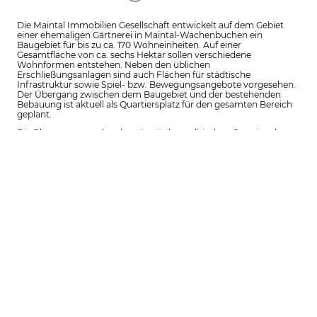
Die Maintal Immobilien Gesellschaft entwickelt auf dem Gebiet
einer ehemaligen Gärtnerei in Maintal-Wachenbuchen ein
Baugebiet für bis zu ca. 170 Wohneinheiten. Auf einer
Gesamtfläche von ca. sechs Hektar sollen verschiedene
Wohnformen entstehen. Neben den üblichen
Erschließungsanlagen sind auch Flächen für städtische
Infrastruktur sowie Spiel- bzw. Bewegungsangebote vorgesehen.
Der Übergang zwischen dem Baugebiet und der bestehenden
Bebauung ist aktuell als Quartiersplatz für den gesamten Bereich
geplant.
Die Planungen werden derzeit mit den politischen Gremien der
Stadt Maintal abgestimmt und im Rahmen des
Bebauungsplanverfahrens auch der Öffentlichkeit und weiteren
Beteiligten zugänglich gemacht. Ein Baubeginn für die
Erschließungsarbeiten ist derzeit noch nicht absehbar oder
geplant.
Sollten Sie sich für ein Baugrundstück im zukünftigen Baugebiet
„Am Berghof“ interessieren, können Sie sich über das
untenstehende Formular bei uns registrieren. Wir informieren sie
automatisch, sobald es wesentliche, neue Entwicklungen gibt.
Vorname
*